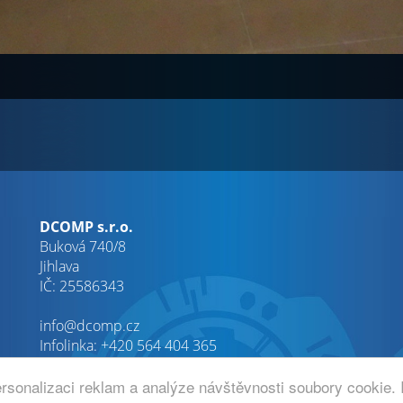
DCOMP s.r.o.
Buková 740/8
Jihlava
IČ: 25586343
info@dcomp.cz
Infolinka: +420 564 404 365
rsonalizaci reklam a analýze návštěvnosti soubory cookie. 