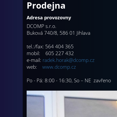
Prodejna
Adresa provozovny
DCOMP s.r.o.
Buková 740/8, 586 01 Jihlava
tel.:/fax: 564 404 365
mobil: 605 227 432
e-mail:
radek.horak@dcomp.cz
web:
www.dcomp.cz
Po - Pá: 8:00 - 16:30, So – NE zavřeno