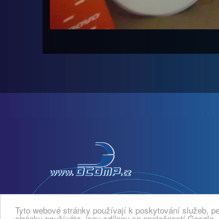
Tyto webové stránky používají k poskytování služeb, pe
stránky používáte, jsou sdíleny se společností Google.