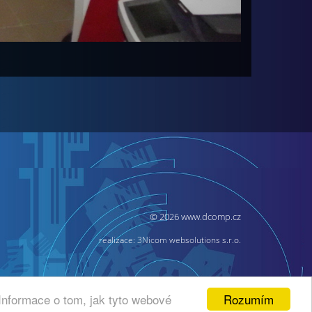
© 2026 www.dcomp.cz
realizace:
3Nicom websolutions s.r.o.
Rozumím
Informace o tom, jak tyto webové